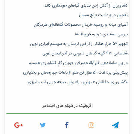
کشاورزان از آتش زدن بقایای گیاهان خودداری کنند
تعجیل در برداشت برنج ممنوع
آسیای میانه و روسیه خریدار محصولات گلخانه‌ای هرمزگان
بررسی مستندی درباره فروچاله‌ها
تجهیز ۵۷ هزار هکتار از اراضی لرستان به سیستم آبیاری نوین
شناسایی ۴۷٠ گونه گیاهان دارویی در آذربایجان غربی
در پی ساماندهی فارغ‌التحصیلان جویای کارِ کشاورزی هستیم
پیش‎‌بینی برداشت ۵۰ هزار تن هلو از باغات چهارمحال و بختیاری
«کشاورزی حفاظتی » بهترین راه برای صرفه جویی آب و انرژی
اگرونیک در شبکه های اجتماعی