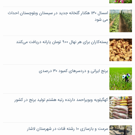
امسال ١٣٠ هکتار گلخانه جدید در سیستان وبلوچستان احداث
می شود
پسته‌کاران برای هر نهال ۹۰۰ تومان یارانه دریافت می‌کنند
برنج ایرانی و دردسرهای کمبود ۳۰ درصدی
کهگیلویه وبویراحمد دارنده رتبه هشتم تولید برنج در کشور
مرمت و بازسازی ١٠ رشته قنات در شهرستان لاشار