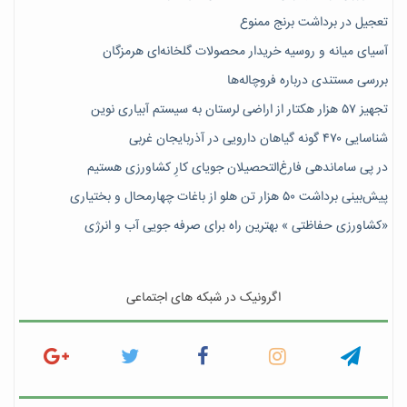
تعجیل در برداشت برنج ممنوع
آسیای میانه و روسیه خریدار محصولات گلخانه‌ای هرمزگان
بررسی مستندی درباره فروچاله‌ها
تجهیز ۵۷ هزار هکتار از اراضی لرستان به سیستم آبیاری نوین
شناسایی ۴۷٠ گونه گیاهان دارویی در آذربایجان غربی
در پی ساماندهی فارغ‌التحصیلان جویای کارِ کشاورزی هستیم
پیش‎‌بینی برداشت ۵۰ هزار تن هلو از باغات چهارمحال و بختیاری
«کشاورزی حفاظتی » بهترین راه برای صرفه جویی آب و انرژی
اگرونیک در شبکه های اجتماعی