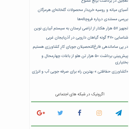
تعجیل در برداشت برنج ممنوع
آسیای میانه و روسیه خریدار محصولات گلخانه‌ای هرمزگان
بررسی مستندی درباره فروچاله‌ها
تجهیز ۵۷ هزار هکتار از اراضی لرستان به سیستم آبیاری نوین
شناسایی ۴۷٠ گونه گیاهان دارویی در آذربایجان غربی
در پی ساماندهی فارغ‌التحصیلان جویای کارِ کشاورزی هستیم
پیش‎‌بینی برداشت ۵۰ هزار تن هلو از باغات چهارمحال و
بختیاری
«کشاورزی حفاظتی » بهترین راه برای صرفه جویی آب و انرژی
اگرونیک در شبکه های اجتماعی