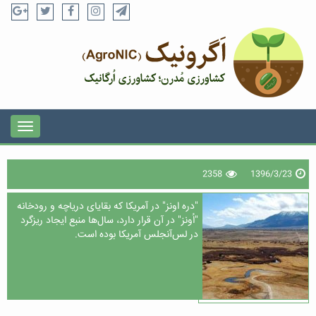
2358
1396/3/23
"دره اونز" در آمریکا که بقایای دریاچه و رودخانه
"اُونز" در آن قرار دارد، سال‌ها منبع ایجاد ریزگرد
در لس‌آنجلس آمریکا بوده است.