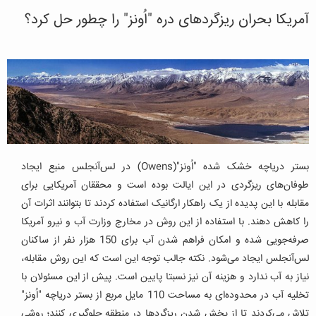
آمریکا بحران ریزگردهای دره "اُونز" را چطور حل کرد؟
بستر دریاچه خشک شده "اُونز"(Owens) در لس‌آنجلس منبع ایجاد
طوفان‌های ریزگردی در این ایالت بوده است و محققان آمریکایی برای
مقابله با این پدیده از یک راهکار ارگانیک استفاده کردند تا بتوانند اثرات آن
را کاهش دهند. با استفاده از این روش در مخارج وزارت آب و نیرو آمریکا
صرفه‌جویی شده و امکان فراهم شدن آب برای 150 هزار نفر از ساکنان
لس‌آنجلس ایجاد می‌شود.
نکته جالب توجه این است که این روش مقابله،
نیاز به آب ندارد و هزینه آن نیز نسبتا پایین است. پیش از این مسئولان با
تخلیه آب در محدوده‌ای به مساحت 110 مایل مربع از بستر دریاچه "اُونز"
تلاش می‌کردند تا از پخش شدن ریزگردها در منطقه جلوگیری کنند؛ روشی