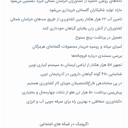
دانه‌های روغنی کاملینا از کشاورزان خراسان شمالی خرید تضمینی می‌شود
مازاد تولید شالیکاران گلستانی خریداری می‌شود
تامین آب ۲۲ هزار هکتار زمین کشاورزی از طریق سدهای خراسان شمالی
کشاورزان از آتش زدن بقایای گیاهان خودداری کنند
تعجیل در برداشت برنج ممنوع
آسیای میانه و روسیه خریدار محصولات گلخانه‌ای هرمزگان
بررسی مستندی درباره فروچاله‌ها
تجهیز ۵۷ هزار هکتار از اراضی لرستان به سیستم آبیاری نوین
شناسایی ۴۷٠ گونه گیاهان دارویی در آذربایجان غربی
در پی ساماندهی فارغ‌التحصیلان جویای کارِ کشاورزی هستیم
پیش‎‌بینی برداشت ۵۰ هزار تن هلو از باغات چهارمحال و بختیاری
«کشاورزی حفاظتی » بهترین راه برای صرفه جویی آب و انرژی
اگرونیک در شبکه های اجتماعی