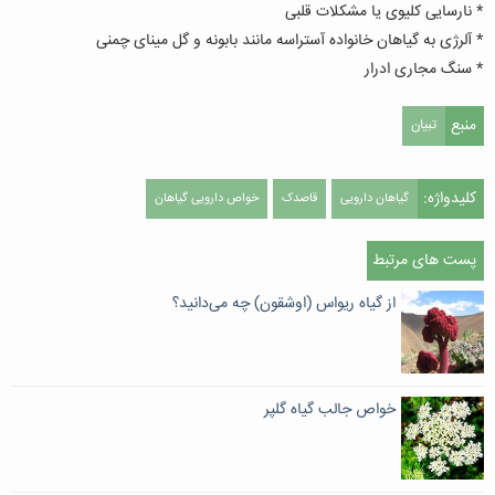
* نارسایی کلیوی یا مشکلات قلبی
* آلرژی به گیاهان خانواده آستراسه مانند بابونه و گل مینای چمنی
* سنگ مجاری ادرار
منبع
تبیان
کلیدواژه:
گیاهان دارویی
قاصدک
خواص دارویی گیاهان
پست های مرتبط
از گیاه ریواس (اوشقون) چه می‌دانید؟
خواص جالب گیاه گلپر