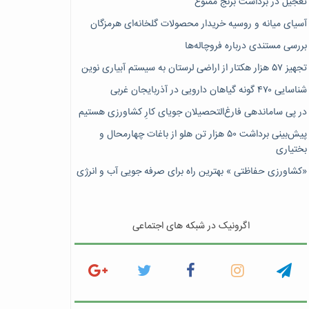
تعجیل در برداشت برنج ممنوع
آسیای میانه و روسیه خریدار محصولات گلخانه‌ای هرمزگان
بررسی مستندی درباره فروچاله‌ها
تجهیز ۵۷ هزار هکتار از اراضی لرستان به سیستم آبیاری نوین
شناسایی ۴۷٠ گونه گیاهان دارویی در آذربایجان غربی
در پی ساماندهی فارغ‌التحصیلان جویای کارِ کشاورزی هستیم
پیش‎‌بینی برداشت ۵۰ هزار تن هلو از باغات چهارمحال و
بختیاری
«کشاورزی حفاظتی » بهترین راه برای صرفه جویی آب و انرژی
اگرونیک در شبکه های اجتماعی