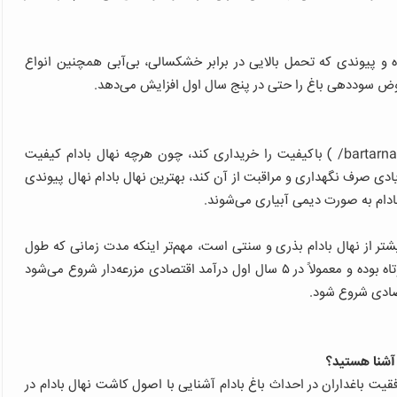
 و پیوندی که تحمل بالایی در برابر خشکسالی، بی‌آبی همچنین انواع
 عوض سوددهی باغ را حتی در پنج سال اول افزایش می‌دهد.
برای باغدار بسیار مهم است تا نهال بادام (نهال-بادامbartarnahal.ir/ ) باکیفیت را خریداری کند، چون هرچه نهال بادام کیفیت
دی صرف نگهداری و مراقبت از آن کند، بهترین نهال بادام نهال پیوندی
بادام به صورت دیمی آبیاری می‌شوند.
 بیشتر از نهال بادام بذری و سنتی است، مهم‌تر اینکه مدت زمانی که طول
می‌کشد تا باغ بادام به یک بازدهی اقتصادی برسد بسیار کوتاه بوده و معمولاً در ۵ سال اول درآمد اقتصادی مزرعه‌دار شروع می‌شود
تصادی شروع شود.
 آشنا هستید؟
یت باغداران در احداث باغ بادام آشنایی با اصول کاشت نهال بادام در