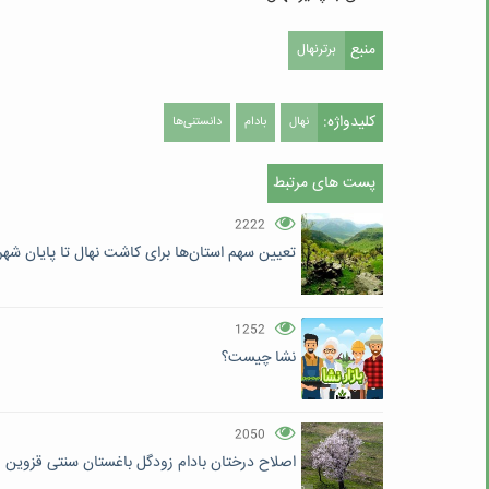
منبع
برترنهال
کلیدواژه:
نهال
بادام
دانستنی‌ها
پست های مرتبط
2222
تعیین سهم استان‌ها برای کاشت نهال تا پایان شهر
1252
نشا چیست؟
2050
اصلاح درختان بادام زودگل باغستان سنتی قزوین