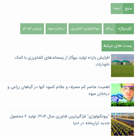
منبع
ایسنا
کلیدواژه:
زردآلو
بیوتکنولوژی کشاورزی
درختان میوه
ویروس آبله آلو
پست های مرتبط
افزایش بازده تولید بیوگاز ار پسماندهای کشاورزی با کمک
نانوذرات
اهمیت عناصر کم مصرف و علائم کمبود آنها در گیاهان زراعی و
درختان میوه
"بیوتکنولوژی" فراگیرترین فناوری سال ۲۰۱۶/ تولید ۶ محصول
جدید تراریخته در دنیا