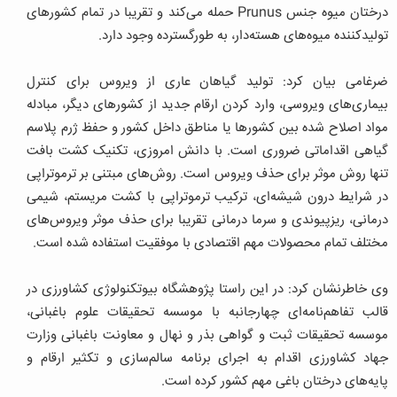
درختان میوه جنس Prunus حمله می‌کند و تقریبا در تمام کشورهای
تولیدکننده میوه‌های هسته‌دار، به طورگسترده وجود دارد.
ضرغامی بیان کرد: تولید گیاهان عاری از ویروس برای کنترل
بیماری‌های ویروسی، وارد کردن ارقام جدید از کشورهای دیگر، مبادله
مواد اصلاح شده بین کشورها یا مناطق داخل کشور و حفظ ژرم پلاسم
گیاهی اقداماتی ضروری است. با دانش امروزی، تکنیک کشت بافت
تنها روش موثر برای حذف ویروس است. روش‌های مبتنی بر ترموتراپی
در شرایط درون شیشه‌ای، ترکیب ترموتراپی با کشت مریستم، شیمی
درمانی، ریزپیوندی و سرما درمانی تقریبا برای حذف موثر ویروس‌های
مختلف تمام محصولات مهم اقتصادی با موفقیت استفاده شده است.
وی خاطرنشان کرد: در این راستا پژوهشگاه بیوتکنولوژی کشاورزی در
قالب تفاهم‌نامه‌ای چهارجانبه با موسسه تحقیقات علوم باغبانی،
موسسه تحقیقات ثبت و گواهی بذر و نهال و معاونت باغبانی وزارت
جهاد کشاورزی اقدام به اجرای برنامه سالم‌سازی و تکثیر ارقام و
پایه‌های درختان باغی مهم کشور کرده است.