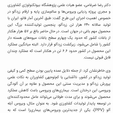
دکتر رضا ضرغامی، عضو هیات علمی پژوهشگاه بیوتکنولوژی کشاورزی
و مجری پروژه ردیابی ویروس‌ها و سالم‌سازی پایه و ارقام زردآلو در
خصوص اهمیت اجرای این طرح گفت: طبق آخرین آمار فائو، ایران با
تولید سالانه ۲۴۰ هزار تن زردآلو، پنجمین تولیدکنننده بزرگ این
محصول مهم باغی در جهان است. در حال حاضر بالغ بر ۵۷ هزار هکتار
از باغات کشور که حدود یک چهارم سطح باغات میوه‌های هسته دار
کشور را شامل می‌شود، زیرکشت زردآلو قرار دارد. البته میانگین عملکرد
این محصول در کشور حدود ۶.۶ تن در هکتار است که عملکرد چندان
قابل قبولی نیست.
وی خاطرنشان کرد: از جمله دلایل عمده پایین بودن سطح کمی و کیفی
تولید زردآلو در کشور، ناآشنایی یا کم‌توجهی کشاورزان به نکات علمی
پرورش زردآلو و مدیریت سنتی این محصول و علاوه بر آن آلودگی
ویروسی این درختان است. بیماری‌های ویروسی باعث کاهش عملکرد
محصول می‌شوند و برای مدت طولانی می‌تواند عامل محدودکننده‌ای
در توسعه پایدار تولیدات کشاورزی شود. به عنوان مثال، ویروس آبله
آلو (PPV)، یکی از جدیدترین ویروس‌های بیماری‌زا است که به