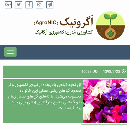
16698
1398/7/23
گل نخود گیاهی بالارونده از تیره‌ی لگومینوز و از
معدود گیاهان زینتی فصلی این خانواده
محسوب می‌شود. با داشتن گل‌های بسیار زیبا و
با رنگ‌هایی متنوع طرفداران زیادی برای خود
پیدا کرده است.