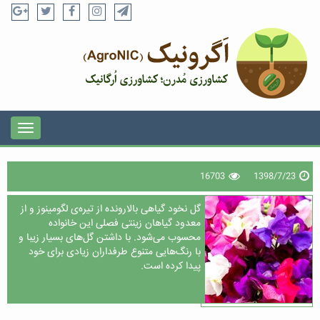
16703
1398/7/23
گل نخود گیاهی بالارونده از تیره‌ی لگومینوز و از
معدود گیاهان زینتی فصلی این خانواده
محسوب می‌شود. با داشتن گل‌های بسیار زیبا و
با رنگ‌هایی متنوع طرفداران زیادی برای خود
پیدا کرده است.