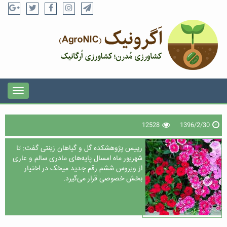
12528
1396/2/30
رییس پژوهشکده گل و گیاهان زینتی گفت: تا
شهریور ماه امسال پایه‌های مادری سالم و عاری
از ویروس ششم رقم جدید میخک در اختیار
بخش خصوصی قرار می‌گیرد.