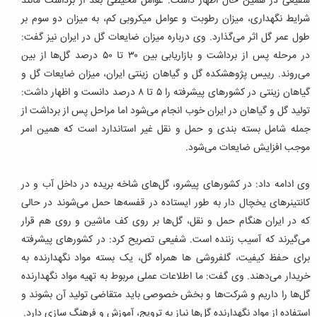
شفیعی در همین حال اظهار داشت: عوامل محیطی بعد از برداشت مانند
شرایط نگهداری، میزان رطوبت و عوامل میکروبی کم، به میزان دو سوم بر
طول عمر گل اثر می‌گذارد. وی درباره میزان ضایعات گل در ایران نیز گفت:
در مرحله پس از برداشت و بازاریابی بین ۳۰ تا ۵۰ درصد گل‌ها از بین
می‌روند.
رییس پژوهشکده گل و گیاهان زینتی ایران، میزان ضایعات گل و
گیاهان زینتی در کشورهای پیشرفته را ۵ تا ۸ درصد دانست و اظهار داشت:
تولید گل و گیاهان در ایران خوب انجام می‌شود اما مراحل پس از برداشت از
جمله شامل بسته بندی و حمل و نقل غیر استاندارد است که همین امر
موجب افزایش ضایعات می‌شود.
وی ادامه داد: در کشورهای پیشرو، گل‌های شاخه بریده در داخل آب و در
کانتینرهای یخچال دار به طور ایستاده در قفسه‌ها حمل می‌شوند در حالی
که در ایران هنگام حمل و نقل، گل‌ها بر روی کف ماشین و روی هم قرار
می‌گیرند که آسیب زننده است. شفیعی تصریح کرد: در کشورهای پیشرفته
برای حفظ کیفیت، گلفروشی ها همراه گل، یک بسته مواد نگهدارنده به
خریدار می‌دهند.
وی گفت: ما اطلاعات عملی مربوط به تهیه مواد نگهدارنده
گل‌ها را داریم و شرکت‌ها و بخش خصوصی باید متقاضی تولید آن بشوند و
استفاده از مواد نگهدارنده گل‌ها نیاز به ترویج، آموزش و فرهنگ سازی دارد.