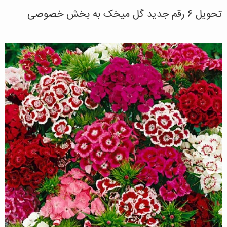
تحویل ۶ رقم جدید گل میخک به بخش خصوصی