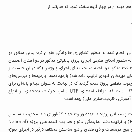
 میتوان در چهار گروه منفک نمود که عبارتند از:
ی انجام شده به منظور کشاورزی خانوادگی عنوان کرد: بدین منظور دو
و تابستان سال ۹۶ برای تهیه پروژه به منظور امکان سنجی اجرای پروژه پایلوتی مذکور در دو استان اصفهان
. هیئت مذکور دو ناحیه منتخب برای اجرای پروژه را (که در آن جلسات و
ر ذیربطان کلیدی ترتیب داده شد) بازدید نمود. بازدیدها و بررسی‌های
وب منطقی پروژه منجر گردید که در نهایت به عنوان مبنا و پایه‌ای برای
موافقتنامه‌های UTF مورد استناد قرار می‌گیرد. لازم به ذکر است که موافقتنامه‌های UTF شامل جزئیات بودجه‌ای از انواع
، آموزش ، ظرفیت‌سازی ملی) بوده است.
یت پشتیبانی پروژه بر عهده وزارت جهاد کشاورزی و با محوریت سازمان
مرکزی تعاون روستایی خواهد بود. یک کمیته راهبری (PSC) با ترکیب دفتر نمایندگی فائو و هدایت کننده ملی پروژه (National
 و هماهنگی بین موسسات و ذی نغعان و ذی مدخلان مختلف درگیر در اجرای پروژه