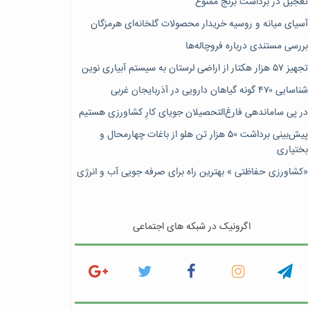
تعجیل در برداشت برنج ممنوع
آسیای میانه و روسیه خریدار محصولات گلخانه‌ای هرمزگان
بررسی مستندی درباره فروچاله‌ها
تجهیز ۵۷ هزار هکتار از اراضی لرستان به سیستم آبیاری نوین
شناسایی ۴۷٠ گونه گیاهان دارویی در آذربایجان غربی
در پی ساماندهی فارغ‌التحصیلان جویای کارِ کشاورزی هستیم
پیش‎‌بینی برداشت ۵۰ هزار تن هلو از باغات چهارمحال و
بختیاری
«کشاورزی حفاظتی » بهترین راه برای صرفه جویی آب و انرژی
اگرونیک در شبکه های اجتماعی