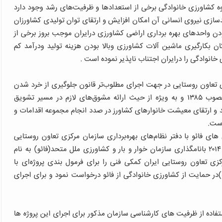
م که در شیوه‌ کشاورزی خانوادگی برخی از استعدادها و ظرفیت‌های رشد وجود دارد
سازی نیروی انسانی آن‌ امکان افزایش و ارتقای توان تولیدی کشاورزان
 واحدهای بهره برداری اراضی کشاورزی درایران موجب بروز برخی از
 بکارگیری ماشین آلات کشاورزی وبالا بودن هزینه تولید ودرآمد کم
وادگی را درایران اجتناب ناپذیر نموده است .
ی تعاون روستایی در جهت اجرای مطلوب‌تر قانون جلوگیری از خرد شدن
اراضی کشاورزی و ایجاد قطعات مناسب فنی، اقتصادی مصوب ۱۳۸۵ و به ویژه از حیث ارائه مشوق‌های لازم در مسیر تشویق
مد و ارتقای معیشت خانوارهای کشاورز در صدد انجام مجموعه اقدامات و
است.
های فائو با دفتر نظام‌های بهره‌برداری سازمان مرکزی تعاون روستایی
ایران در زمینه کشاورزی خانوادگی خاطرنشان کرد: در سال ۲۰۱۴ بانامگذاری سازمان خوار و بار و کشاورزی ملل متحد(فائو) به نام
کزی تعاون روستایی ایران کمکی فنی را برای فرمول بندی پروژه‌ای با
ماهیت صندوق امانی یک جانبه (Unilateral Trust Fund)در حمایت از کشاورزی خانوادگی از فائو درخواست نمود و برای اجرای
فاده از ظرفیت های کارشناسی سازمان مذکور برای اجرای این پروژه ها