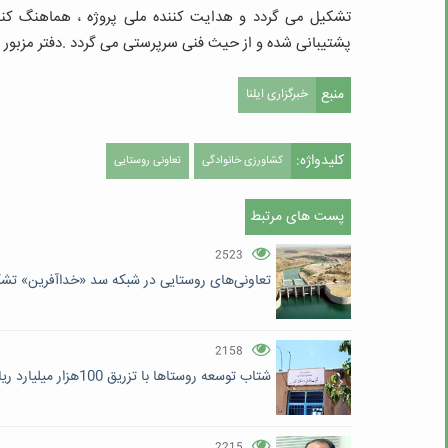
پشتیبانی شده و از حیث فنی سرپرستی می گردد .دفتر مزبور 
منبع
خبرگزاری ایلنا
کلیدواژه:
کشاورزی خانوادگی
تعاونی روستایی
پست های مرتبط
2523
تعاونی‌های روستایی در شبکه سد «خداآفرین» تش
2158
شتاب توسعه روستاها با تزریق 100هزار میلیارد ریال
2215