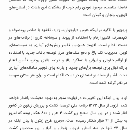
است، ادامه داد: باغات قدیمی به صورت سنتی وجود دارند که نداشتن
فاصله مناسب، موجود نبودن رقم خوب از مشکلات این باغات در استان‌های
قزوین، زنجان و گیلان است.
پریچهر با تاکید بر اینکه هرس «بازجوان‌سازی»، تغذیه با عناصر پرمصرف و
کم‌مصرف، تغییر ارقام با استفاده از پیوند و سرشاخه کاری از برنامه‌های در
دست اقدام است، افزود: همچنین تغییر روش‌های آبیاری به سیستم‌های
نوین، مدیریت کف باغ و دفع علف‌های هرز، توسعه باغات جدید با استفاده
از ارقام خارجی و ایرانی با عملکرد بالا و درصد بالای روغن، تأمین اعتبار
یارانه نهال برای توسعه باغ‌های جدید و یارانه برای تجهیز سامانه‌های آبیاری
تحت فشار از جمله برنامه‌های در دست اقدام است و برای هر استان سهمیه
در نظر گرفته شده است.
او با بیان اینکه این تغییرات در نهایت منجر به بهبود معیشت باغدار خواهد
شد، افزود: از سال ۱۳۷۲ برنامه ملی توسعه کشت و پرورش زیتون در کشور
آغاز شده و در این سال سطح زیر کشت ۴ هزار و ۸۰۰ هکتار بوده که امروز
به بیش از ۹۲ هزار هکتار رسیده است. مجری طرح زیتون با بیان اینکه در
سال ۷۲ تنها در سه استان قزوین زنجان و گیلان این محصول کشت