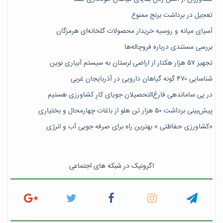
تعجیل در برداشت برنج ممنوع
آسیای میانه و روسیه خریدار محصولات گلخانه‌ای هرمزگان
بررسی مستندی درباره فروچاله‌ها
تجهیز ۵۷ هزار هکتار از اراضی لرستان به سیستم آبیاری نوین
شناسایی ۴۷٠ گونه گیاهان دارویی در آذربایجان غربی
در پی ساماندهی فارغ‌التحصیلان جویای کارِ کشاورزی هستیم
پیش‎‌بینی برداشت ۵۰ هزار تن هلو از باغات چهارمحال و بختیاری
«کشاورزی حفاظتی » بهترین راه برای صرفه جویی آب و انرژی
اگرونیک در شبکه های اجتماعی