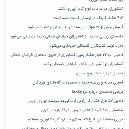
کشاورزان در ساعات اوج گرما آبیاری نکنند
۴۰۲ هکتار گلرنگ در لرستان کشت شده است
امسال بیش از ۷۰ هزار تن پسته در رفسنجان برداشت می‌شود
دانه‌های روغنی کاملینا از کشاورزان خراسان شمالی خرید تضمینی می‌شود
مازاد تولید شالیکاران گلستانی خریداری می‌شود
تامین آب ۲۲ هزار هکتار زمین کشاورزی از طریق سدهای خراسان شمالی
کشاورزان از آتش زدن بقایای گیاهان خودداری کنند
تعجیل در برداشت برنج ممنوع
آسیای میانه و روسیه خریدار محصولات گلخانه‌ای هرمزگان
بررسی مستندی درباره فروچاله‌ها
تجهیز ۵۷ هزار هکتار از اراضی لرستان به سیستم آبیاری نوین
شناسایی ۴۷٠ گونه گیاهان دارویی در آذربایجان غربی
در پی ساماندهی فارغ‌التحصیلان جویای کارِ کشاورزی هستیم
پیش‎‌بینی برداشت ۵۰ هزار تن هلو از باغات چهارمحال و بختیاری