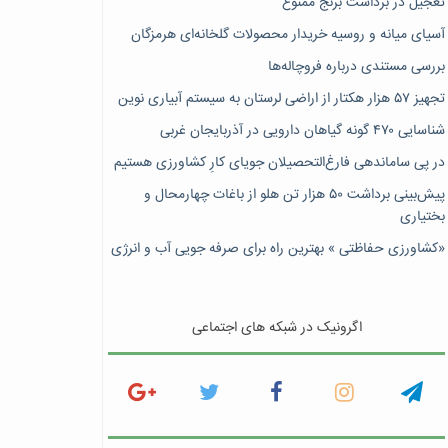
تعجیل در برداشت برنج ممنوع
آسیای میانه و روسیه خریدار محصولات گلخانه‌ای هرمزگان
بررسی مستندی درباره فروچاله‌ها
تجهیز ۵۷ هزار هکتار از اراضی لرستان به سیستم آبیاری نوین
شناسایی ۴۷٠ گونه گیاهان دارویی در آذربایجان غربی
در پی ساماندهی فارغ‌التحصیلان جویای کارِ کشاورزی هستیم
پیش‎‌بینی برداشت ۵۰ هزار تن هلو از باغات چهارمحال و
بختیاری
«کشاورزی حفاظتی » بهترین راه برای صرفه جویی آب و انرژی
اگرونیک در شبکه های اجتماعی