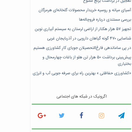
تعجیل در برداشت برنج ممنوع
آسیای میانه و روسیه خریدار محصولات گلخانه‌ای هرمزگان
بررسی مستندی درباره فروچاله‌ها
تجهیز ۵۷ هزار هکتار از اراضی لرستان به سیستم آبیاری نوین
شناسایی ۴۷٠ گونه گیاهان دارویی در آذربایجان غربی
در پی ساماندهی فارغ‌التحصیلان جویای کارِ کشاورزی هستیم
پیش‎‌بینی برداشت ۵۰ هزار تن هلو از باغات چهارمحال و
بختیاری
«کشاورزی حفاظتی » بهترین راه برای صرفه جویی آب و انرژی
اگرونیک در شبکه های اجتماعی