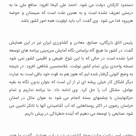
دستمزد کارکنان دولت می شود. احمد علی کیخا افزود: منافع ملی ما به
درستی تعریف نشده است و به همین علت است که سیستان و حوضه
هریرود فدا می شود. وی گفت: آب باید اولویت همه امور کشور باشد.
رئیس اتاق بازرگانی، صنایع، معادن و کشاورزی ایران نیز در این همایش
گفت: در کشور ما هیچ گاه براساس نگاه آمایش سرزمینی برنامه های توسعه
اجرا نشده است در حالی که با این تنوع طبیعی و اقلیمی کشور نمی شود
نسخه واحدی برای تمام کشور نوشت. غلامحسین شافعی افزود: در نتیجه
به وضع کنونی گرفتار شده ایم که هنوز هم به قوت خود باقی است به عبارت
دیگر اشکال کار خیلی ریشه ای تر از آن است که بتوان بدون نگاه به بقیه
عوامل، مشکل آب را حل کرد. وی ادامه داد: ما برنامه نداریم و تمام
حرکتهایمان با چشمهای بسته انجام می شود به عنوان مثال در استان
خراسان رضوی در اکثر روستاهایی که آب آشامیدنی آنها با تانکر تامین می
شود صنایعی را توسعه می دهیم که آینده خطرناکی در پیش داریم.
معاون امور زراعت وزارت جهاد کشاورزی نیز در این همایش گفت: ما هنوز