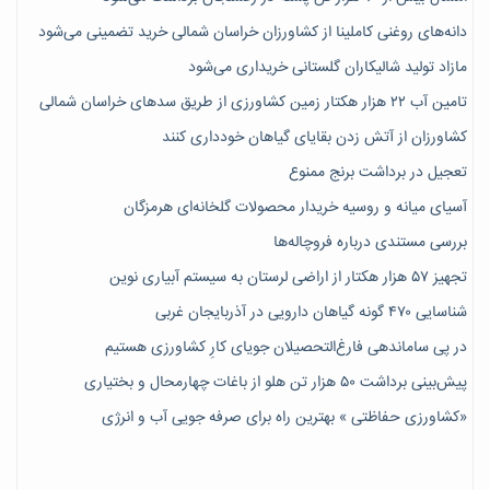
دانه‌های روغنی کاملینا از کشاورزان خراسان شمالی خرید تضمینی می‌شود
مازاد تولید شالیکاران گلستانی خریداری می‌شود
تامین آب ۲۲ هزار هکتار زمین کشاورزی از طریق سدهای خراسان شمالی
کشاورزان از آتش زدن بقایای گیاهان خودداری کنند
تعجیل در برداشت برنج ممنوع
آسیای میانه و روسیه خریدار محصولات گلخانه‌ای هرمزگان
بررسی مستندی درباره فروچاله‌ها
تجهیز ۵۷ هزار هکتار از اراضی لرستان به سیستم آبیاری نوین
شناسایی ۴۷٠ گونه گیاهان دارویی در آذربایجان غربی
در پی ساماندهی فارغ‌التحصیلان جویای کارِ کشاورزی هستیم
پیش‎‌بینی برداشت ۵۰ هزار تن هلو از باغات چهارمحال و بختیاری
«کشاورزی حفاظتی » بهترین راه برای صرفه جویی آب و انرژی