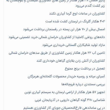
پاییز امسال ۳۸ هزار هکتار از زمین های کشاورزی سیستان و بلوچستان به
زیر کشت گندم می‌رود
کشاورزان در ساعات اوج گرما آبیاری نکنند
۴۰۲ هکتار گلرنگ در لرستان کشت شده است
امسال بیش از ۷۰ هزار تن پسته در رفسنجان برداشت می‌شود
دانه‌های روغنی کاملینا از کشاورزان خراسان شمالی خرید تضمینی می‌شود
مازاد تولید شالیکاران گلستانی خریداری می‌شود
تامین آب ۲۲ هزار هکتار زمین کشاورزی از طریق سدهای خراسان شمالی
کشاورزان از آتش زدن بقایای گیاهان خودداری کنند
تعجیل در برداشت برنج ممنوع
آسیای میانه و روسیه خریدار محصولات گلخانه‌ای هرمزگان
بررسی مستندی درباره فروچاله‌ها
تجهیز ۵۷ هزار هکتار از اراضی لرستان به سیستم آبیاری نوین
شناسایی ۴۷٠ گونه گیاهان دارویی در آذربایجان غربی
در پی ساماندهی فارغ‌التحصیلان جویای کارِ کشاورزی هستیم