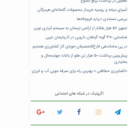
تعجیل در برداشت برنج ممنوع
آسیای میانه و روسیه خریدار محصولات گلخانه‌ای هرمزگان
بررسی مستندی درباره فروچاله‌ها
تجهیز ۵۷ هزار هکتار از اراضی لرستان به سیستم آبیاری نوین
شناسایی ۴۷٠ گونه گیاهان دارویی در آذربایجان غربی
در پی ساماندهی فارغ‌التحصیلان جویای کارِ کشاورزی هستیم
پیش‎‌بینی برداشت ۵۰ هزار تن هلو از باغات چهارمحال و
بختیاری
«کشاورزی حفاظتی » بهترین راه برای صرفه جویی آب و انرژی
اگرونیک در شبکه های اجتماعی