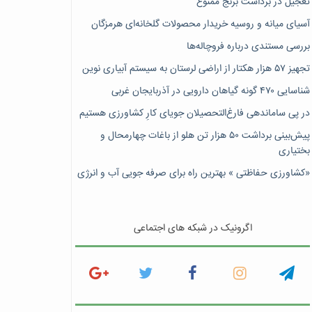
تعجیل در برداشت برنج ممنوع
آسیای میانه و روسیه خریدار محصولات گلخانه‌ای هرمزگان
بررسی مستندی درباره فروچاله‌ها
تجهیز ۵۷ هزار هکتار از اراضی لرستان به سیستم آبیاری نوین
شناسایی ۴۷٠ گونه گیاهان دارویی در آذربایجان غربی
در پی ساماندهی فارغ‌التحصیلان جویای کارِ کشاورزی هستیم
پیش‎‌بینی برداشت ۵۰ هزار تن هلو از باغات چهارمحال و
بختیاری
«کشاورزی حفاظتی » بهترین راه برای صرفه جویی آب و انرژی
اگرونیک در شبکه های اجتماعی