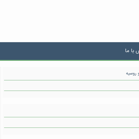
 با ما
 روسیه