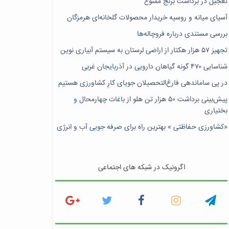
تعجیل در برداشت برنج ممنوع
آسیای میانه و روسیه خریدار محصولات گلخانه‌ای هرمزگان
بررسی مستندی درباره فروچاله‌ها
تجهیز ۵۷ هزار هکتار از اراضی لرستان به سیستم آبیاری نوین
شناسایی ۴۷٠ گونه گیاهان دارویی در آذربایجان غربی
در پی ساماندهی فارغ‌التحصیلان جویای کارِ کشاورزی هستیم
پیش‎‌بینی برداشت ۵۰ هزار تن هلو از باغات چهارمحال و
بختیاری
«کشاورزی حفاظتی » بهترین راه برای صرفه جویی آب و انرژی
اگرونیک در شبکه های اجتماعی