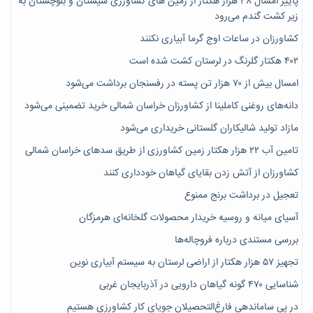
پاییز امسال ۳۸ هزار هکتار از زمین های کشاورزی سیستان و بلوچستان به
زیر کشت گندم می‌رود
کشاورزان در ساعات اوج گرما آبیاری نکنند
۴۰۲ هکتار گلرنگ در لرستان کشت شده است
امسال بیش از ۷۰ هزار تن پسته در رفسنجان برداشت می‌شود
دانه‌های روغنی کاملینا از کشاورزان خراسان شمالی خرید تضمینی می‌شود
مازاد تولید شالیکاران گلستانی خریداری می‌شود
تامین آب ۲۲ هزار هکتار زمین کشاورزی از طریق سدهای خراسان شمالی
کشاورزان از آتش زدن بقایای گیاهان خودداری کنند
تعجیل در برداشت برنج ممنوع
آسیای میانه و روسیه خریدار محصولات گلخانه‌ای هرمزگان
بررسی مستندی درباره فروچاله‌ها
تجهیز ۵۷ هزار هکتار از اراضی لرستان به سیستم آبیاری نوین
شناسایی ۴۷٠ گونه گیاهان دارویی در آذربایجان غربی
در پی ساماندهی فارغ‌التحصیلان جویای کارِ کشاورزی هستیم