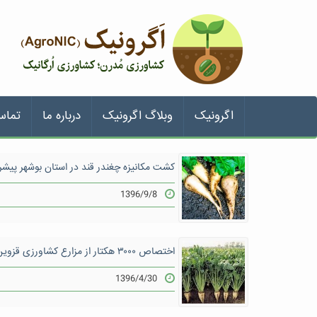
اگرونیک
وبلاگ اگرونیک
درباره ما
تماس
کشت مکانیزه چغندر قند در استان بوشهر پیشر
1396/9/8
اختصاص ۳۰۰۰ هکتار از مزارع کشاورزی قزوین به کشت چغندرقند ‌
1396/4/30