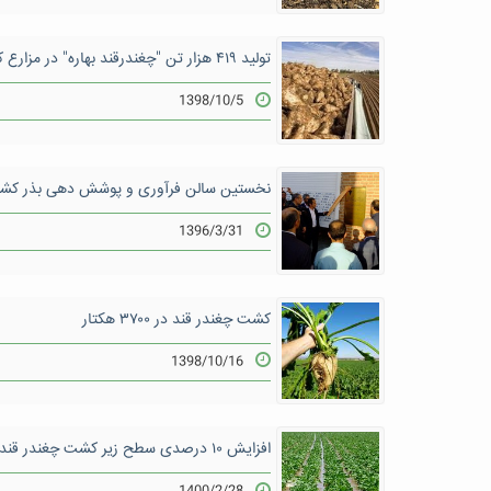
تولید ۴۱۹ هزار تن "چغندرقند بهاره" در مزارع کرمانشاه
1398/10/5
نخستین سالن فرآوری و پوشش دهی بذر کشور
1396/3/31
کشت چغندر قند در ۳۷۰۰ هکتار
1398/10/16
افزایش ۱۰ درصدی سطح زیر کشت چغندر قند در خراسان رضوی