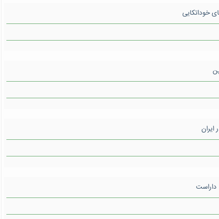
ی خوداتکایی
ین
ایران
 داراست