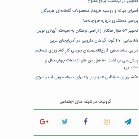
تعجیل در برداشت برنج ممنوع
آسیای میانه و روسیه خریدار محصولات گلخانه‌ای هرمزگان
بررسی مستندی درباره فروچاله‌ها
تجهیز ۵۷ هزار هکتار از اراضی لرستان به سیستم آبیاری نوین
شناسایی ۴۷٠ گونه گیاهان دارویی در آذربایجان غربی
در پی ساماندهی فارغ‌التحصیلان جویای کارِ کشاورزی هستیم
پیش‎‌بینی برداشت ۵۰ هزار تن هلو از باغات چهارمحال و
بختیاری
«کشاورزی حفاظتی » بهترین راه برای صرفه جویی آب و انرژی
اگرونیک در شبکه های اجتماعی