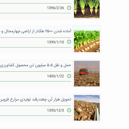
1396/2/26
آماده شدن ۲۵۰۰ هکتار از اراضی چهارمحال و بختیاری جهت کشت چغندرقند
1399/1/10
حمل و نقل ۵.۵ میلیون تن محصول کشاورزی از مبدأ خوزستان
1400/1/22
تحویل هزار تُن چغندرقند تولیدی مزارع قزوین 
1395/12/5