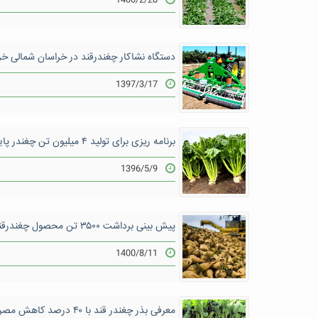
1400/2/28
دستگاه نشاکار چغندرقند در خراسان شمالی خ
1397/3/17
برنامه ریزی برای تولید ۴ میلیون تن چغندر پاییزه
1396/5/9
پیش بینی برداشت ۳۵۰۰ تن محصول چغندرقند از مزارع هشترود
1400/8/11
معرفی بذر چغندر قند با ۴۰ درصد کاهش مصرف آب