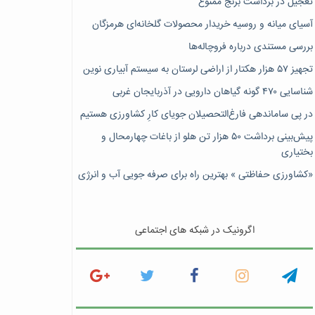
تعجیل در برداشت برنج ممنوع
آسیای میانه و روسیه خریدار محصولات گلخانه‌ای هرمزگان
بررسی مستندی درباره فروچاله‌ها
تجهیز ۵۷ هزار هکتار از اراضی لرستان به سیستم آبیاری نوین
شناسایی ۴۷٠ گونه گیاهان دارویی در آذربایجان غربی
در پی ساماندهی فارغ‌التحصیلان جویای کارِ کشاورزی هستیم
پیش‎‌بینی برداشت ۵۰ هزار تن هلو از باغات چهارمحال و
بختیاری
«کشاورزی حفاظتی » بهترین راه برای صرفه جویی آب و انرژی
اگرونیک در شبکه های اجتماعی