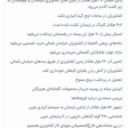
پاییز امسال ۳۸ هزار هکتار از زمین های کشاورزی سیستان و بلوچستان به
زیر کشت گندم می‌رود
کشاورزان در ساعات اوج گرما آبیاری نکنند
۴۰۲ هکتار گلرنگ در لرستان کشت شده است
امسال بیش از ۷۰ هزار تن پسته در رفسنجان برداشت می‌شود
دانه‌های روغنی کاملینا از کشاورزان خراسان شمالی خرید تضمینی می‌شود
مازاد تولید شالیکاران گلستانی خریداری می‌شود
تامین آب ۲۲ هزار هکتار زمین کشاورزی از طریق سدهای خراسان شمالی
کشاورزان از آتش زدن بقایای گیاهان خودداری کنند
تعجیل در برداشت برنج ممنوع
آسیای میانه و روسیه خریدار محصولات گلخانه‌ای هرمزگان
بررسی مستندی درباره فروچاله‌ها
تجهیز ۵۷ هزار هکتار از اراضی لرستان به سیستم آبیاری نوین
شناسایی ۴۷٠ گونه گیاهان دارویی در آذربایجان غربی
در پی ساماندهی فارغ‌التحصیلان جویای کارِ کشاورزی هستیم