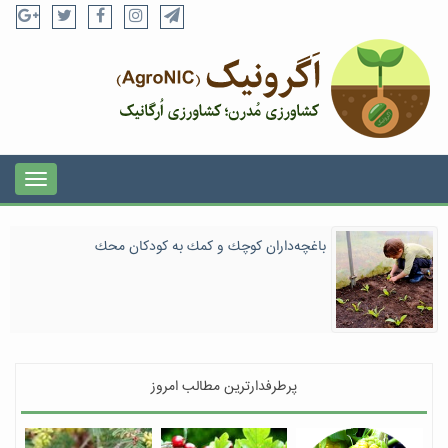
باغچه‌داران كوچك و كمك به كودكان محك
پرطرفدارترین مطالب امروز