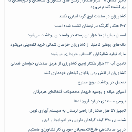
پاییز امسال ۳۸ هزار هکتار از زمین های کشاورزی سیستان و بلوچستان به
زیر کشت گندم می‌رود
کشاورزان در ساعات اوج گرما آبیاری نکنند
۴۰۲ هکتار گلرنگ در لرستان کشت شده است
امسال بیش از ۷۰ هزار تن پسته در رفسنجان برداشت می‌شود
دانه‌های روغنی کاملینا از کشاورزان خراسان شمالی خرید تضمینی می‌شود
مازاد تولید شالیکاران گلستانی خریداری می‌شود
تامین آب ۲۲ هزار هکتار زمین کشاورزی از طریق سدهای خراسان شمالی
کشاورزان از آتش زدن بقایای گیاهان خودداری کنند
تعجیل در برداشت برنج ممنوع
آسیای میانه و روسیه خریدار محصولات گلخانه‌ای هرمزگان
بررسی مستندی درباره فروچاله‌ها
تجهیز ۵۷ هزار هکتار از اراضی لرستان به سیستم آبیاری نوین
شناسایی ۴۷٠ گونه گیاهان دارویی در آذربایجان غربی
در پی ساماندهی فارغ‌التحصیلان جویای کارِ کشاورزی هستیم