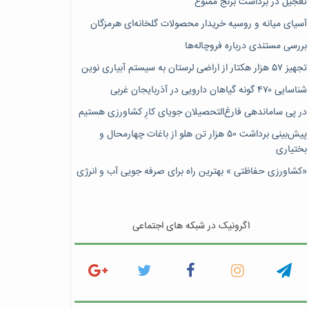
تعجیل در برداشت برنج ممنوع
آسیای میانه و روسیه خریدار محصولات گلخانه‌ای هرمزگان
بررسی مستندی درباره فروچاله‌ها
تجهیز ۵۷ هزار هکتار از اراضی لرستان به سیستم آبیاری نوین
شناسایی ۴۷٠ گونه گیاهان دارویی در آذربایجان غربی
در پی ساماندهی فارغ‌التحصیلان جویای کارِ کشاورزی هستیم
پیش‎‌بینی برداشت ۵۰ هزار تن هلو از باغات چهارمحال و
بختیاری
«کشاورزی حفاظتی » بهترین راه برای صرفه جویی آب و انرژی
اگرونیک در شبکه های اجتماعی