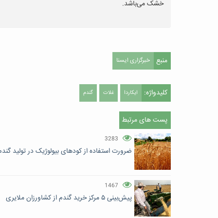
خشک می‌باشد.
منبع
خبرگزاری ایسنا
کلیدواژه:
ایکاردا
غلات
گندم
پست های مرتبط
3283
ضرورت استفاده از کودهای بیولوژیک در تولید گندم
1467
پیش‌بینی ۵ مرکز خرید گندم از کشاورزان ملایری