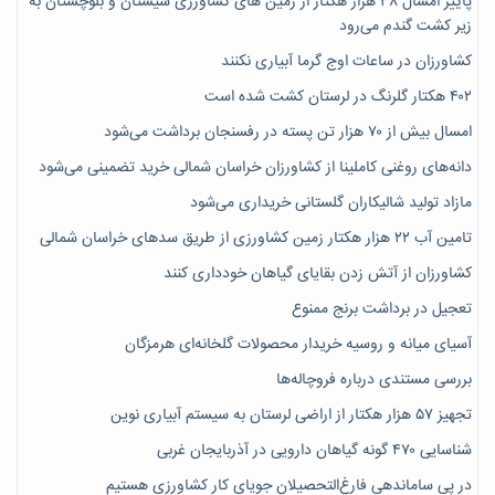
پاییز امسال ۳۸ هزار هکتار از زمین های کشاورزی سیستان و بلوچستان به
زیر کشت گندم می‌رود
کشاورزان در ساعات اوج گرما آبیاری نکنند
۴۰۲ هکتار گلرنگ در لرستان کشت شده است
امسال بیش از ۷۰ هزار تن پسته در رفسنجان برداشت می‌شود
دانه‌های روغنی کاملینا از کشاورزان خراسان شمالی خرید تضمینی می‌شود
مازاد تولید شالیکاران گلستانی خریداری می‌شود
تامین آب ۲۲ هزار هکتار زمین کشاورزی از طریق سدهای خراسان شمالی
کشاورزان از آتش زدن بقایای گیاهان خودداری کنند
تعجیل در برداشت برنج ممنوع
آسیای میانه و روسیه خریدار محصولات گلخانه‌ای هرمزگان
بررسی مستندی درباره فروچاله‌ها
تجهیز ۵۷ هزار هکتار از اراضی لرستان به سیستم آبیاری نوین
شناسایی ۴۷٠ گونه گیاهان دارویی در آذربایجان غربی
در پی ساماندهی فارغ‌التحصیلان جویای کارِ کشاورزی هستیم