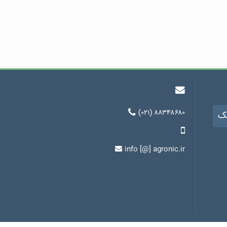
(۰۲۱) ۸۸۳۴۸۶۸۰
یک
info [@] agronic.ir