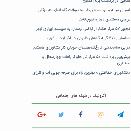
تعجیل در برداشت برنج ممنوع
آسیای میانه و روسیه خریدار محصولات گلخانه‌ای هرمزگان
بررسی مستندی درباره فروچاله‌ها
تجهیز ۵۷ هزار هکتار از اراضی لرستان به سیستم آبیاری نوین
شناسایی ۴۷٠ گونه گیاهان دارویی در آذربایجان غربی
در پی ساماندهی فارغ‌التحصیلان جویای کارِ کشاورزی هستیم
پیش‎‌بینی برداشت ۵۰ هزار تن هلو از باغات چهارمحال و
بختیاری
«کشاورزی حفاظتی » بهترین راه برای صرفه جویی آب و انرژی
اگرونیک در شبکه های اجتماعی