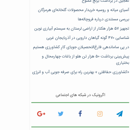
تعجیل در برداشت برنج ممنوع
آسیای میانه و روسیه خریدار محصولات گلخانه‌ای هرمزگان
بررسی مستندی درباره فروچاله‌ها
تجهیز ۵۷ هزار هکتار از اراضی لرستان به سیستم آبیاری نوین
شناسایی ۴۷٠ گونه گیاهان دارویی در آذربایجان غربی
در پی ساماندهی فارغ‌التحصیلان جویای کارِ کشاورزی هستیم
پیش‎‌بینی برداشت ۵۰ هزار تن هلو از باغات چهارمحال و
بختیاری
«کشاورزی حفاظتی » بهترین راه برای صرفه جویی آب و انرژی
اگرونیک در شبکه های اجتماعی