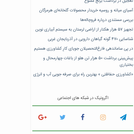
تعجیل در برداشت برنج ممنوع
آسیای میانه و روسیه خریدار محصولات گلخانه‌ای هرمزگان
بررسی مستندی درباره فروچاله‌ها
تجهیز ۵۷ هزار هکتار از اراضی لرستان به سیستم آبیاری نوین
شناسایی ۴۷٠ گونه گیاهان دارویی در آذربایجان غربی
در پی ساماندهی فارغ‌التحصیلان جویای کارِ کشاورزی هستیم
پیش‎‌بینی برداشت ۵۰ هزار تن هلو از باغات چهارمحال و
بختیاری
«کشاورزی حفاظتی » بهترین راه برای صرفه جویی آب و انرژی
اگرونیک در شبکه های اجتماعی