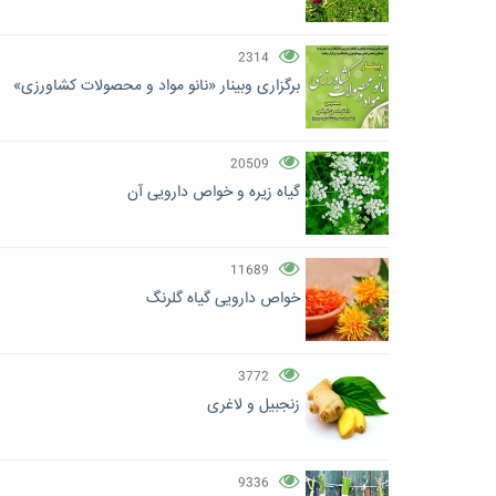
2314
برگزاری وبینار «نانو مواد و محصولات کشاورزی»
20509
گیاه زیره و خواص دارویی آن
11689
خواص دارویی گیاه گلرنگ
3772
زنجبیل و لاغری
9336