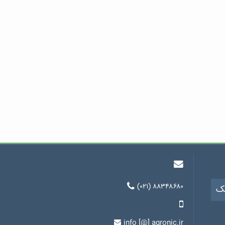
(۰۲۱) ۸۸۳۴۸۶۸۰
یک
info [@] agronic.ir