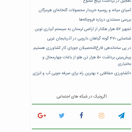
تعجیل در برداشت برنج ممنوع
آسیای میانه و روسیه خریدار محصولات گلخانه‌ای هرمزگان
بررسی مستندی درباره فروچاله‌ها
تجهیز ۵۷ هزار هکتار از اراضی لرستان به سیستم آبیاری نوین
شناسایی ۴۷٠ گونه گیاهان دارویی در آذربایجان غربی
در پی ساماندهی فارغ‌التحصیلان جویای کارِ کشاورزی هستیم
پیش‎‌بینی برداشت ۵۰ هزار تن هلو از باغات چهارمحال و
بختیاری
«کشاورزی حفاظتی » بهترین راه برای صرفه جویی آب و انرژی
اگرونیک در شبکه های اجتماعی