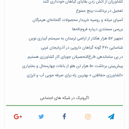
کشاورزان از آتش زدن بقایای گیاهان خودداری کنند
تعجیل در برداشت برنج ممنوع
آسیای میانه و روسیه خریدار محصولات گلخانه‌ای هرمزگان
بررسی مستندی درباره فروچاله‌ها
تجهیز ۵۷ هزار هکتار از اراضی لرستان به سیستم آبیاری نوین
شناسایی ۴۷٠ گونه گیاهان دارویی در آذربایجان غربی
در پی ساماندهی فارغ‌التحصیلان جویای کارِ کشاورزی هستیم
پیش‎‌بینی برداشت ۵۰ هزار تن هلو از باغات چهارمحال و بختیاری
«کشاورزی حفاظتی » بهترین راه برای صرفه جویی آب و انرژی
اگرونیک در شبکه های اجتماعی