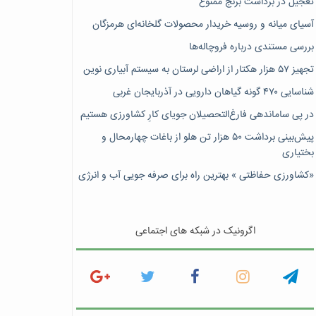
تعجیل در برداشت برنج ممنوع
آسیای میانه و روسیه خریدار محصولات گلخانه‌ای هرمزگان
بررسی مستندی درباره فروچاله‌ها
تجهیز ۵۷ هزار هکتار از اراضی لرستان به سیستم آبیاری نوین
شناسایی ۴۷٠ گونه گیاهان دارویی در آذربایجان غربی
در پی ساماندهی فارغ‌التحصیلان جویای کارِ کشاورزی هستیم
پیش‎‌بینی برداشت ۵۰ هزار تن هلو از باغات چهارمحال و
بختیاری
«کشاورزی حفاظتی » بهترین راه برای صرفه جویی آب و انرژی
اگرونیک در شبکه های اجتماعی