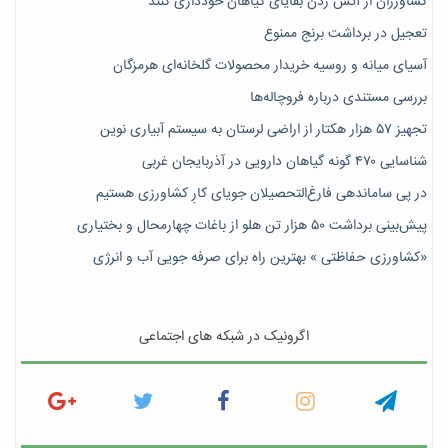
کشاورزان از آتش زدن بقایای گیاهان خودداری کنند
تعجیل در برداشت برنج ممنوع
آسیای میانه و روسیه خریدار محصولات گلخانه‌ای هرمزگان
بررسی مستندی درباره فروچاله‌ها
تجهیز ۵۷ هزار هکتار از اراضی لرستان به سیستم آبیاری نوین
شناسایی ۴۷٠ گونه گیاهان دارویی در آذربایجان غربی
در پی ساماندهی فارغ‌التحصیلان جویای کارِ کشاورزی هستیم
پیش‎‌بینی برداشت ۵۰ هزار تن هلو از باغات چهارمحال و بختیاری
«کشاورزی حفاظتی » بهترین راه برای صرفه جویی آب و انرژی
اگرونیک در شبکه های اجتماعی