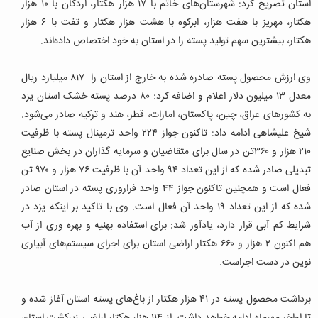
استان تصریح کرد: شهرستان‌های خاتم با ۱۷ هزار هکتار، اردکان با ۱۰ هزار
هکتار، مهریز با هفت هزار، ابرکوه با هشت هزار هکتار و تفت با ۶ هزار
هکتار، بیشترین سهم تولید پسته را در استان به خود اختصاص داده‌اند.
وی ارزش محصول پسته صادره شده به خارج از استان را ۸۱۷ میلیارد ریال
معدل ۱۳ میلیون دلار اعلام و اضافه کرد: ۸۰ درصد پسته خشک استان یزد
به کشورهای عراق، چین، پاکستان، امارات، قطر، هند و ترکیه صادر می‌شود.
شیخ علیشاهی ادامه داد: تاکنون جواز ۲۲۴ واحد ترمینال پسته با ظرفیت
۲۱۰ هزار و ۳۶۰تن در سال برای متقاضیان و سرمایه گذاران در بخش صنایع
تبدیلی صادر شده که از این تعداد ۹۴ واحد آن با ظرفیت ۷۶ هزار و ۹۷۰ تن
فعال است و همچنین تاکنون جواز ۴۴ واحد فراروری پسته در استان صادر
شده که از این تعداد ۱۹ واحد آن فعال است. وی با تاکید بر اینکه یزد در
شرایط کم آبی قرار دارد، یادآور شد: برای استفاده بهنیه و بهره وری از آب
هم اکنون ۲ هزار و ۶۶۰ هکتار اراضی استان برای اجرای سیستم‌های آبیاری
نوین در دست اجراست.
برداشت محصول پسته در ۴۱ هزار هکتار از باغ‌های پسته استان آغاز شده و