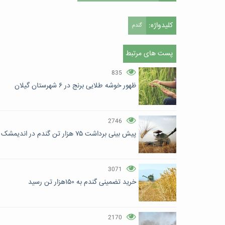
کلیدواژه:
گندم
پست های مرتبط
835
ظهور خوشه طلایی برنج در ۶ شهرستان گیلان
2746
پیش بینی برداشت ۷۵ هزار تن گندم در اندیمشک
3071
خرید تضمینی گندم به ۱۵۰هزار تن رسید
2170