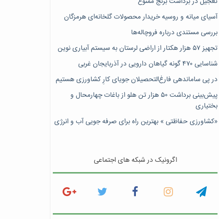
تعجیل در برداشت برنج ممنوع
آسیای میانه و روسیه خریدار محصولات گلخانه‌ای هرمزگان
بررسی مستندی درباره فروچاله‌ها
تجهیز ۵۷ هزار هکتار از اراضی لرستان به سیستم آبیاری نوین
شناسایی ۴۷٠ گونه گیاهان دارویی در آذربایجان غربی
در پی ساماندهی فارغ‌التحصیلان جویای کارِ کشاورزی هستیم
پیش‎‌بینی برداشت ۵۰ هزار تن هلو از باغات چهارمحال و
بختیاری
«کشاورزی حفاظتی » بهترین راه برای صرفه جویی آب و انرژی
اگرونیک در شبکه های اجتماعی