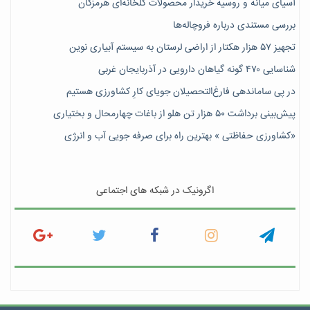
آسیای میانه و روسیه خریدار محصولات گلخانه‌ای هرمزگان
بررسی مستندی درباره فروچاله‌ها
تجهیز ۵۷ هزار هکتار از اراضی لرستان به سیستم آبیاری نوین
شناسایی ۴۷٠ گونه گیاهان دارویی در آذربایجان غربی
در پی ساماندهی فارغ‌التحصیلان جویای کارِ کشاورزی هستیم
پیش‎‌بینی برداشت ۵۰ هزار تن هلو از باغات چهارمحال و بختیاری
«کشاورزی حفاظتی » بهترین راه برای صرفه جویی آب و انرژی
اگرونیک در شبکه های اجتماعی