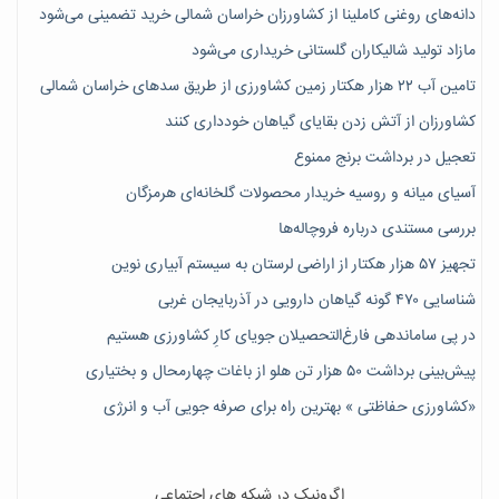
دانه‌های روغنی کاملینا از کشاورزان خراسان شمالی خرید تضمینی می‌شود
مازاد تولید شالیکاران گلستانی خریداری می‌شود
تامین آب ۲۲ هزار هکتار زمین کشاورزی از طریق سدهای خراسان شمالی
کشاورزان از آتش زدن بقایای گیاهان خودداری کنند
تعجیل در برداشت برنج ممنوع
آسیای میانه و روسیه خریدار محصولات گلخانه‌ای هرمزگان
بررسی مستندی درباره فروچاله‌ها
تجهیز ۵۷ هزار هکتار از اراضی لرستان به سیستم آبیاری نوین
شناسایی ۴۷٠ گونه گیاهان دارویی در آذربایجان غربی
در پی ساماندهی فارغ‌التحصیلان جویای کارِ کشاورزی هستیم
پیش‎‌بینی برداشت ۵۰ هزار تن هلو از باغات چهارمحال و بختیاری
«کشاورزی حفاظتی » بهترین راه برای صرفه جویی آب و انرژی
اگرونیک در شبکه های اجتماعی