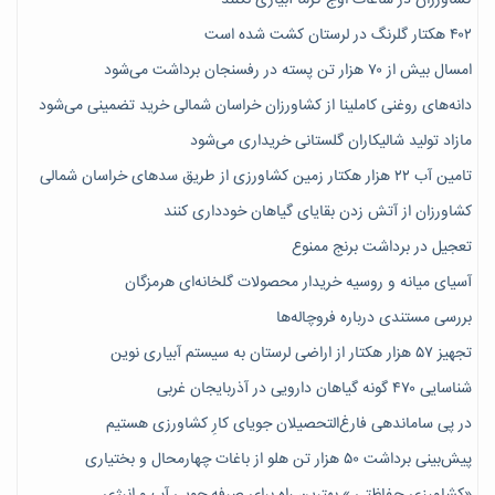
۴۰۲ هکتار گلرنگ در لرستان کشت شده است
امسال بیش از ۷۰ هزار تن پسته در رفسنجان برداشت می‌شود
دانه‌های روغنی کاملینا از کشاورزان خراسان شمالی خرید تضمینی می‌شود
مازاد تولید شالیکاران گلستانی خریداری می‌شود
تامین آب ۲۲ هزار هکتار زمین کشاورزی از طریق سدهای خراسان شمالی
کشاورزان از آتش زدن بقایای گیاهان خودداری کنند
تعجیل در برداشت برنج ممنوع
آسیای میانه و روسیه خریدار محصولات گلخانه‌ای هرمزگان
بررسی مستندی درباره فروچاله‌ها
تجهیز ۵۷ هزار هکتار از اراضی لرستان به سیستم آبیاری نوین
شناسایی ۴۷٠ گونه گیاهان دارویی در آذربایجان غربی
در پی ساماندهی فارغ‌التحصیلان جویای کارِ کشاورزی هستیم
پیش‎‌بینی برداشت ۵۰ هزار تن هلو از باغات چهارمحال و بختیاری
«کشاورزی حفاظتی » بهترین راه برای صرفه جویی آب و انرژی