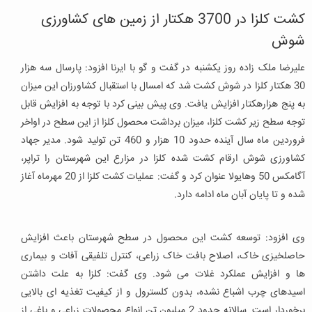
کشت کلزا در 3700 هکتار از زمین های کشاورزی
شوش
علیرضا ملک زاده روز یکشنبه در گفت و گو با ایرنا افزود: پارسال سه هزار
30 هکتار کلزا در شوش کشت شد که امسال با استقبال کشاورزان این میزان
به پنج هزارهکتار افزایش یافت. وی پیش بینی کرد با توجه به افزایش قابل
توجه سطح زیر کشت کلزا، میزان برداشت محصول کلزا از این سطح در اواخر
فروردین ماه سال آینده حدود 10 هزار و 460 تن تولید شود. مدیر جهاد
کشاورزی شوش ارقام کشت شده کلزا در مزارع این شهرستان را تراپر،
آگامکس 50 وهایولا عنوان کرد و گفت: عملیات کشت کلزا از 20 مهرماه آغاز
شده و تا پایان آبان ماه ادامه دارد.
وی افزود: توسعه کشت این محصول در سطح شهرستان باعث افزایش
حاصلخیزی خاک، اصلاح بافت خاک زراعی، کنترل تلفیقی آفات و بیماری
ها و افزایش عملکرد غلات می شود. وی گفت: کلزا به علت داشتن
اسیدهای چرب اشباع ‌نشده، بدون کلسترول و از کیفیت تغذیه ‌ای بالایی
برخوردار است. سالانه حدود 2 میلیون تن انواع محصولات زراعی و باغی از