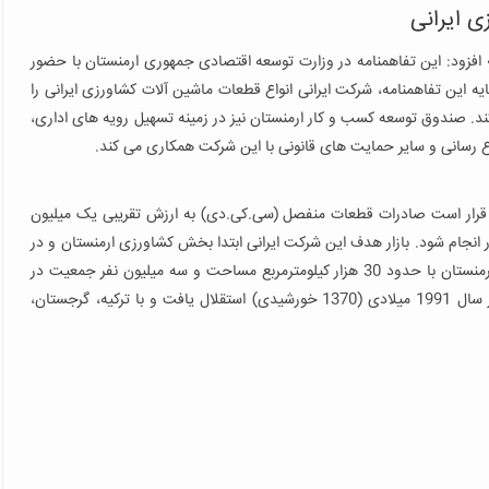
ی ایرانی
فزود: این تفاهمنامه در وزارت توسعه اقتصادی جمهوری ارمنستان با حضور
یه این تفاهمنامه، شرکت ایرانی انواع قطعات ماشین آلات کشاورزی ایرانی را
 کند. صندوق توسعه کسب و کار ارمنستان نیز در زمینه تسهیل رویه های اداری،
 رسانی و سایر حمایت های قانونی با این شرکت همکاری می کند.
ت قرار است صادرات قطعات منفصل (سی.کی.دی) به ارزش تقریبی یک میلیون
شور انجام شود. بازار هدف این شرکت ایرانی ابتدا بخش کشاورزی ارمنستان و در
مرحله بعد سایر کشورهای عضو اتحادیه اقتصادی اوراسیاست. ارمنستان با حدود 30 هزار کیلومترمربع مساحت و سه میلیون نفر جمعیت در
منطقه قفقاز قرار دارد. این جمهوری پس از فروپاشی شوروی در سال 1991 میلادی (1370 خورشیدی) استقلال یافت و با ترکیه، گرجستان،