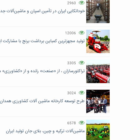
2960
خوداتکایی ایران در تأمین اسپان و ماشین‌آلات جد
12006
تولید مجهزترین کمباین برداشت برنج با مشارکت ایر
3305
تراکتورسازان ، از «صنعت» رانده و از «کشاورزی» م
3024
طرح توسعه کارخانه ماشین آلات کشاورزی همدان
6578
ماشین‌آلات ترکیه و چین، بلای جان تولید ایران