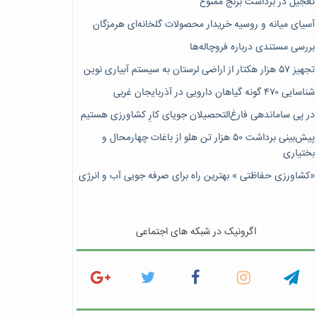
تعجیل در برداشت برنج ممنوع
آسیای میانه و روسیه خریدار محصولات گلخانه‌ای هرمزگان
بررسی مستندی درباره فروچاله‌ها
تجهیز ۵۷ هزار هکتار از اراضی لرستان به سیستم آبیاری نوین
شناسایی ۴۷٠ گونه گیاهان دارویی در آذربایجان غربی
در پی ساماندهی فارغ‌التحصیلان جویای کارِ کشاورزی هستیم
پیش‎‌بینی برداشت ۵۰ هزار تن هلو از باغات چهارمحال و
بختیاری
«کشاورزی حفاظتی » بهترین راه برای صرفه جویی آب و انرژی
اگرونیک در شبکه های اجتماعی