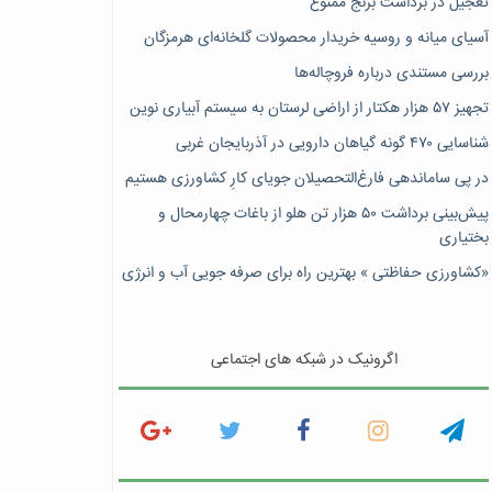
تعجیل در برداشت برنج ممنوع
آسیای میانه و روسیه خریدار محصولات گلخانه‌ای هرمزگان
بررسی مستندی درباره فروچاله‌ها
تجهیز ۵۷ هزار هکتار از اراضی لرستان به سیستم آبیاری نوین
شناسایی ۴۷٠ گونه گیاهان دارویی در آذربایجان غربی
در پی ساماندهی فارغ‌التحصیلان جویای کارِ کشاورزی هستیم
پیش‎‌بینی برداشت ۵۰ هزار تن هلو از باغات چهارمحال و
بختیاری
«کشاورزی حفاظتی » بهترین راه برای صرفه جویی آب و انرژی
اگرونیک در شبکه های اجتماعی