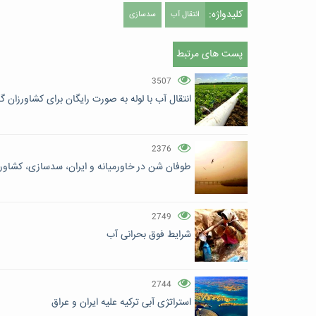
کلیدواژه:
انتقال آب
سدسازی
پست های مرتبط
3507
انتقال آب با لوله به صورت رایگان برای کشاورزان گ
2376
طوفان شن در خاورمیانه و ایران، سدسازی، کشاور
2749
شرایط فوق بحرانی آب
2744
استراتژی آبی تركیه علیه ایران و عراق