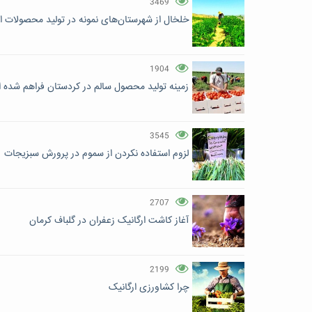
3469
خلخال از شهرستان‌های نمونه در تولید محصولات 
1904
زمینه تولید محصول سالم در کردستان فراهم شده
3545
لزوم استفاده نکردن از سموم در پرورش سبزیجات
2707
آغاز کاشت ارگانیک زعفران در گلباف کرمان
2199
چرا کشاورزی ارگانیک