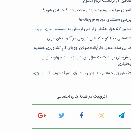
تعجیل در برداشت برنج ممنوع
آسیای میانه و روسیه خریدار محصولات گلخانه‌ای هرمزگان
بررسی مستندی درباره فروچاله‌ها
تجهیز ۵۷ هزار هکتار از اراضی لرستان به سیستم آبیاری نوین
شناسایی ۴۷٠ گونه گیاهان دارویی در آذربایجان غربی
در پی ساماندهی فارغ‌التحصیلان جویای کارِ کشاورزی هستیم
پیش‎‌بینی برداشت ۵۰ هزار تن هلو از باغات چهارمحال و
بختیاری
«کشاورزی حفاظتی » بهترین راه برای صرفه جویی آب و انرژی
اگرونیک در شبکه های اجتماعی