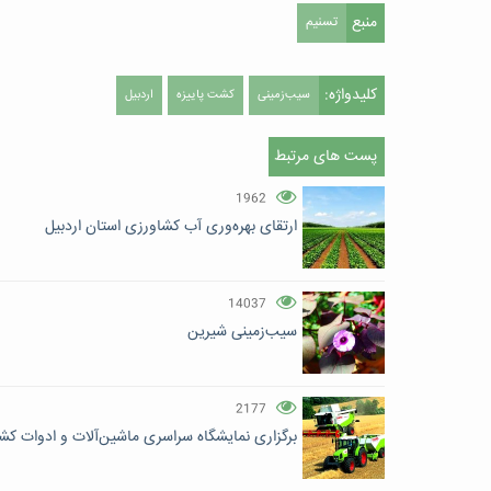
منبع
تسنیم
کلیدواژه:
سیب‌زمینی
کشت پاییزه
اردبیل
پست های مرتبط
1962
ارتقای بهره‌وری آب کشاورزی استان اردبیل
14037
سیب‌زمینی شیرین
2177
برگزاری نمایشگاه سراسری ماشین‌آلات و ادوات کشا