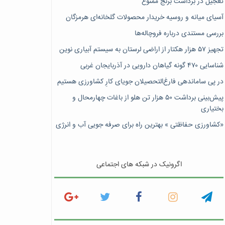
تعجیل در برداشت برنج ممنوع
آسیای میانه و روسیه خریدار محصولات گلخانه‌ای هرمزگان
بررسی مستندی درباره فروچاله‌ها
تجهیز ۵۷ هزار هکتار از اراضی لرستان به سیستم آبیاری نوین
شناسایی ۴۷٠ گونه گیاهان دارویی در آذربایجان غربی
در پی ساماندهی فارغ‌التحصیلان جویای کارِ کشاورزی هستیم
پیش‎‌بینی برداشت ۵۰ هزار تن هلو از باغات چهارمحال و
بختیاری
«کشاورزی حفاظتی » بهترین راه برای صرفه جویی آب و انرژی
اگرونیک در شبکه های اجتماعی