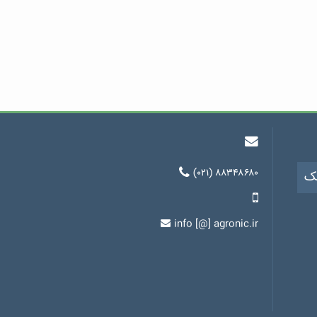
(۰۲۱) ۸۸۳۴۸۶۸۰
یک
info [@] agronic.ir