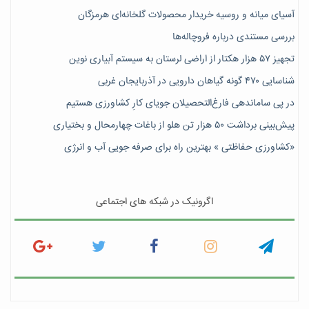
آسیای میانه و روسیه خریدار محصولات گلخانه‌ای هرمزگان
بررسی مستندی درباره فروچاله‌ها
تجهیز ۵۷ هزار هکتار از اراضی لرستان به سیستم آبیاری نوین
شناسایی ۴۷٠ گونه گیاهان دارویی در آذربایجان غربی
در پی ساماندهی فارغ‌التحصیلان جویای کارِ کشاورزی هستیم
پیش‎‌بینی برداشت ۵۰ هزار تن هلو از باغات چهارمحال و بختیاری
«کشاورزی حفاظتی » بهترین راه برای صرفه جویی آب و انرژی
اگرونیک در شبکه های اجتماعی