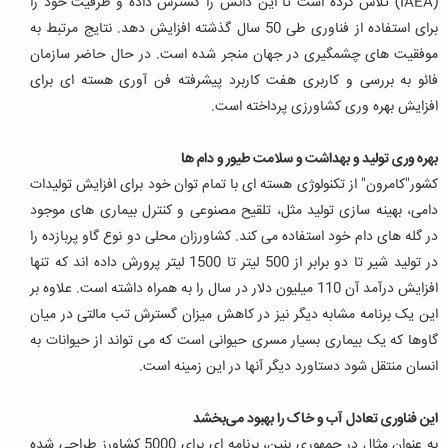
(IAEA) تلاش کرده است تا این دانش را گسترش داده و ظرفیت خود را
برای استفاده از فناوری طی 50 سال گذشته افزایش دهد. نتایج مرتبط به
موفقیت های چشمگیری در جهان منجر شده است. در حال حاضر سازمان
فائو به بررسی و کاربری هفت کاربرد پیشرفته فن آوری هسته ای برای
افزایش بهره وری کشاورزی پرداخته است.
بهره وری تولید و بهداشت و سلامت طیور و دام ها
کشور"کامرون" از تکنولوژی هسته ای با تمام توان خود برای افزایش تولیدات
دامی، بهینه سازی تولید مثل، تلقیح مصنوعی و کنترل بیماری های موجود
در گله های دام خود استفاده می کند. کشاورزان محلی دو نوع گاو پربازده را
در تولید شیر تا دو برابر از 500 لیتر تا 1500 لیتر پرورش داده اند که تنها
افزایش درآمد آن 110 میلیون دلار در سال را به همراه داشته است. علاوه بر
این یک برنامه مشابه دیگر نیز در کاهش میزان گسترش تب مالتی در میان
گاوها که یک بیماری بسیار مسری حیوانی است که می تواند از حیوانات به
انسان منتقل شود دستاورد دیگر آنها در این زمینه است.
این فناوری تعادل آب و خاک را بهبود می‌بخشد
به عنوان مثال در جمهوری بنین، برنامه ای برای 5000 کشاورز طراحی شده