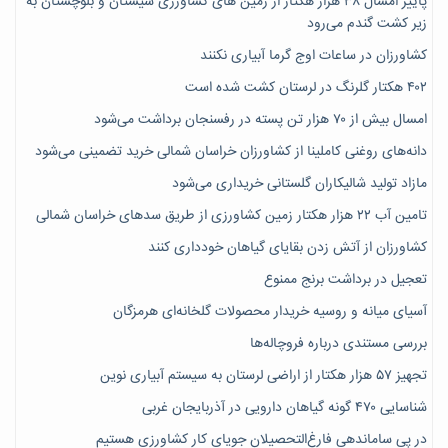
پاییز امسال ۳۸ هزار هکتار از زمین های کشاورزی سیستان و بلوچستان به
زیر کشت گندم می‌رود
کشاورزان در ساعات اوج گرما آبیاری نکنند
۴۰۲ هکتار گلرنگ در لرستان کشت شده است
امسال بیش از ۷۰ هزار تن پسته در رفسنجان برداشت می‌شود
دانه‌های روغنی کاملینا از کشاورزان خراسان شمالی خرید تضمینی می‌شود
مازاد تولید شالیکاران گلستانی خریداری می‌شود
تامین آب ۲۲ هزار هکتار زمین کشاورزی از طریق سدهای خراسان شمالی
کشاورزان از آتش زدن بقایای گیاهان خودداری کنند
تعجیل در برداشت برنج ممنوع
آسیای میانه و روسیه خریدار محصولات گلخانه‌ای هرمزگان
بررسی مستندی درباره فروچاله‌ها
تجهیز ۵۷ هزار هکتار از اراضی لرستان به سیستم آبیاری نوین
شناسایی ۴۷٠ گونه گیاهان دارویی در آذربایجان غربی
در پی ساماندهی فارغ‌التحصیلان جویای کارِ کشاورزی هستیم