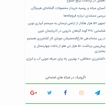
تعجیل در برداشت برنج ممنوع
آسیای میانه و روسیه خریدار محصولات گلخانه‌ای هرمزگان
بررسی مستندی درباره فروچاله‌ها
تجهیز ۵۷ هزار هکتار از اراضی لرستان به سیستم آبیاری نوین
شناسایی ۴۷٠ گونه گیاهان دارویی در آذربایجان غربی
در پی ساماندهی فارغ‌التحصیلان جویای کارِ کشاورزی هستیم
پیش‎‌بینی برداشت ۵۰ هزار تن هلو از باغات چهارمحال و
بختیاری
«کشاورزی حفاظتی » بهترین راه برای صرفه جویی آب و انرژی
اگرونیک در شبکه های اجتماعی