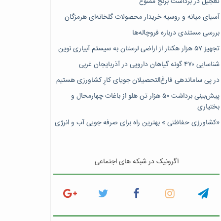
تعجیل در برداشت برنج ممنوع
آسیای میانه و روسیه خریدار محصولات گلخانه‌ای هرمزگان
بررسی مستندی درباره فروچاله‌ها
تجهیز ۵۷ هزار هکتار از اراضی لرستان به سیستم آبیاری نوین
شناسایی ۴۷٠ گونه گیاهان دارویی در آذربایجان غربی
در پی ساماندهی فارغ‌التحصیلان جویای کارِ کشاورزی هستیم
پیش‎‌بینی برداشت ۵۰ هزار تن هلو از باغات چهارمحال و
بختیاری
«کشاورزی حفاظتی » بهترین راه برای صرفه جویی آب و انرژی
اگرونیک در شبکه های اجتماعی