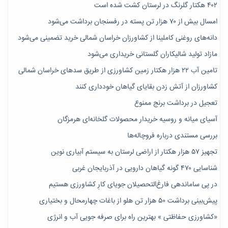
۴۰۲ هکتار گلرنگ در لرستان کشت شده است
امسال بیش از ۷۰ هزار تن پسته در رفسنجان برداشت می‌شود
دانه‌های روغنی کاملینا از کشاورزان خراسان شمالی خرید تضمینی می‌شود
مازاد تولید شالیکاران گلستانی خریداری می‌شود
تامین آب ۲۲ هزار هکتار زمین کشاورزی از طریق سدهای خراسان شمالی
کشاورزان از آتش زدن بقایای گیاهان خودداری کنند
تعجیل در برداشت برنج ممنوع
آسیای میانه و روسیه خریدار محصولات گلخانه‌ای هرمزگان
بررسی مستندی درباره فروچاله‌ها
تجهیز ۵۷ هزار هکتار از اراضی لرستان به سیستم آبیاری نوین
شناسایی ۴۷٠ گونه گیاهان دارویی در آذربایجان غربی
در پی ساماندهی فارغ‌التحصیلان جویای کارِ کشاورزی هستیم
پیش‎‌بینی برداشت ۵۰ هزار تن هلو از باغات چهارمحال و بختیاری
«کشاورزی حفاظتی » بهترین راه برای صرفه جویی آب و انرژی