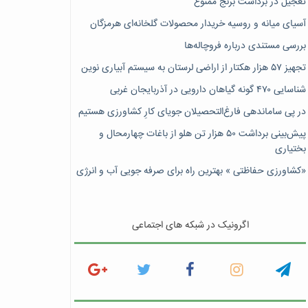
تعجیل در برداشت برنج ممنوع
آسیای میانه و روسیه خریدار محصولات گلخانه‌ای هرمزگان
بررسی مستندی درباره فروچاله‌ها
تجهیز ۵۷ هزار هکتار از اراضی لرستان به سیستم آبیاری نوین
شناسایی ۴۷٠ گونه گیاهان دارویی در آذربایجان غربی
در پی ساماندهی فارغ‌التحصیلان جویای کارِ کشاورزی هستیم
پیش‎‌بینی برداشت ۵۰ هزار تن هلو از باغات چهارمحال و
بختیاری
«کشاورزی حفاظتی » بهترین راه برای صرفه جویی آب و انرژی
اگرونیک در شبکه های اجتماعی