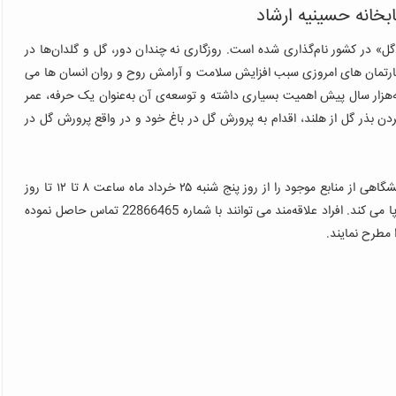
ابخانه حسینیه ارشاد
ر، روز ملی «گل» در كشور نام‌گذاری شده است. روزگاری نه چندان دور، گل و گلدان‌ها در
آپارتمان های امروزی سبب افزایش سلامت و آرامش روح و روان انسان ها می
ه‌هزار سال پیش اهمیت بسیاری داشته و توسعه‌ی آن به‌عنوان یک حرفه، عمر
 کردن بذر گل از هلند، اقدام به پرورش گل در باغ خود و در واقع پرورش گل در
کتابخانه عمومی حسینیه ارشاد به منظور بزرگداشت این روز، نمایشگاهی از منابع موجود را از روز پنج شنبه ۲۵ خرداد ماه ساعت ۸ تا ۱۲ تا روز
چهارشنبه ۳۱ خرداد ماه، در ساعات کار کتابخانه ساعت ۸ تا ۱۹، برپا می کند. افراد علاقه‌مند می توانند با شماره 22866465 تماس حاصل نموده